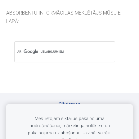
ABSORBENTU INFORMĀCIJAS MEKLĒTĀJS MŪSU E-
LAPĀ:
Sīkdatnes
Mēs lietojam sīkfailus pakalpojuma
©
Copyrights / Autortiesības pieder
SIA DELTARS
nodrošināšanai, mārketinga nolūkiem un
pakalpojuma uzlabošanai.
Uzzināt vairāk