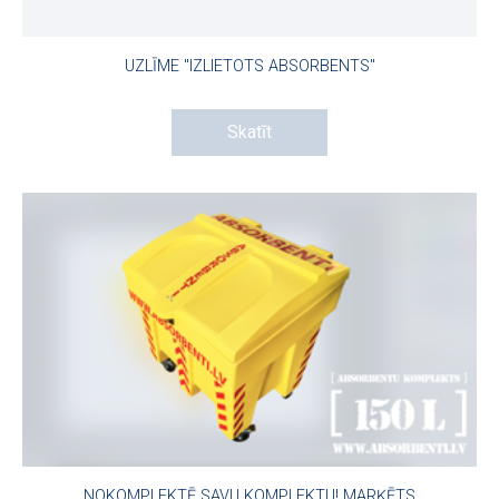
UZLĪME "IZLIETOTS ABSORBENTS"
Skatīt
NOKOMPLEKTĒ SAVU KOMPLEKTU! MARĶĒTS