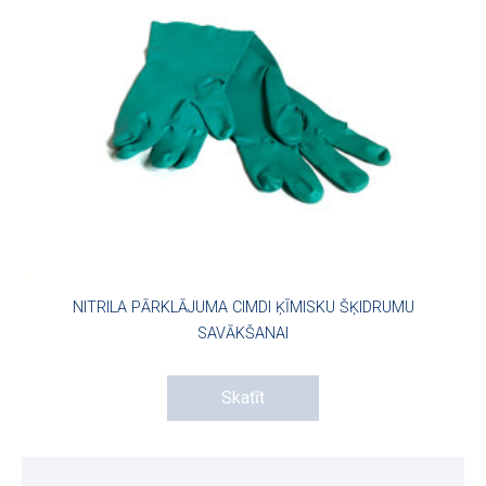
NITRILA PĀRKLĀJUMA CIMDI ĶĪMISKU ŠĶIDRUMU
SAVĀKŠANAI
Skatīt