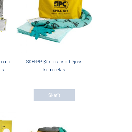
ko un
SKH-PP Ķīmiju absorbējošs
as
komplekts
Skatīt