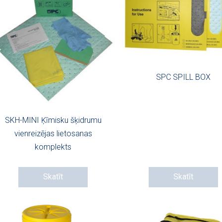
SPC SPILL BOX
SKH-MINI Ķīmisku šķidrumu
vienreizējas lietosanas
komplekts
Skatīt
Skatīt