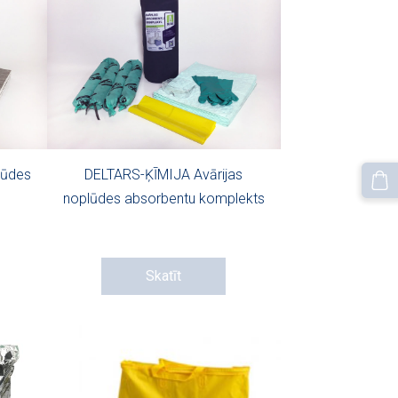
lūdes
DELTARS-ĶĪMIJA Avārijas
s
noplūdes absorbentu komplekts
Skatīt