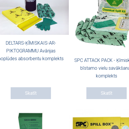
DELTARS-ĶĪMISKAIS-AR-
PIKTOGRAMMU Avārijas
noplūdes absorbentu komplekts
SPC ATTACK PACK - Ķīmis
bīstamo vielu savākšan
komplekts
Skatīt
Skatīt