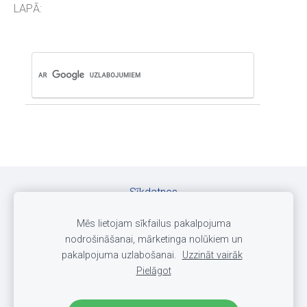
LAPĀ:
Sīkdatnes
Mēs lietojam sīkfailus pakalpojuma
©
Copyrights / Autortiesības pieder
SIA DELTARS
nodrošināšanai, mārketinga nolūkiem un
pakalpojuma uzlabošanai.
Uzzināt vairāk
Pielāgot