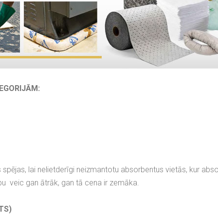
EGORIJĀM:
spējas, lai nelietderīgi neizmantotu absorbentus vietās, kur ab
u veic gan ātrāk, gan tā cena ir zemāka.
TS)