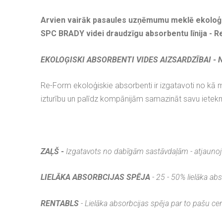
Arvien vairāk pasaules uzņēmumu meklē ekoloģi
SPC BRADY videi draudzīgu absorbentu līnija - 
EKOLOĢISKI ABSORBENTI VIDES AIZSARDZĪBAI - 
Re-Form ekoloģiskie absorbenti ir izgatavoti no kā 
izturību un palīdz kompānijām samazināt savu ietekm
ZAĻŠ -
Izgatavots no dabīgām sastāvdaļām - atjauno
LIELĀKA ABSORBCIJAS SPĒJA
- 25 - 50% lielāka a
RENTABLS
- Lielāka absorbcijas spēja par to pašu ce