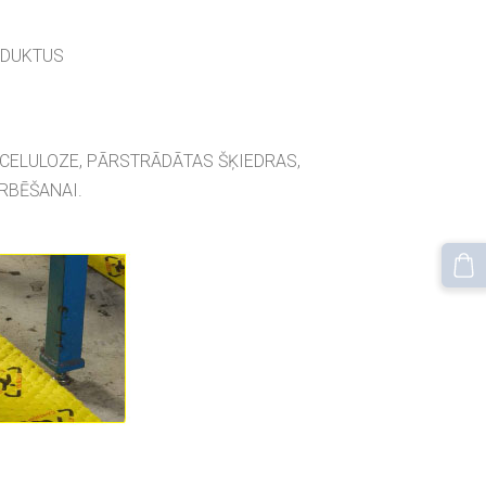
ODUKTUS
ELULOZE, PĀRSTRĀDĀTAS ŠĶIEDRAS,
RBĒŠANAI.