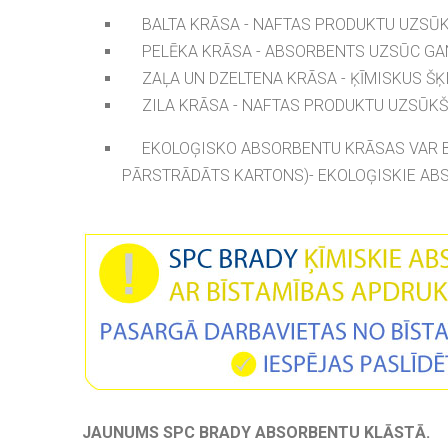
BALTA KRĀSA - NAFTAS PRODUKTU UZSŪ
PELĒKA KRĀSA - ABSORBENTS UZSŪC GAN
ZAĻA UN DZELTENA KRĀSA - ĶĪMISKUS Š
ZILA KRĀSA - NAFTAS PRODUKTU UZSŪKŠ
EKOLOĢISKO ABSORBENTU KRĀSAS VAR BŪ
PĀRSTRĀDĀTS KARTONS)- EKOLOĢISKIE AB
JAUNUMS SPC BRADY ABSORBENTU KLĀSTĀ.