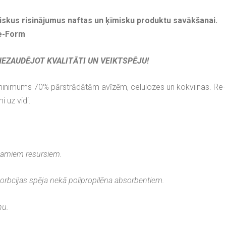
skus risinājumus naftas un ķīmisku produktu savākšanai.
Re-Form
NEZAUDĒJOT KVALITĀTI UN VEIKTSPĒJU!
minimums 70% pārstrādātām avīzēm, celulozes un kokvilnas. Re-F
i uz vidi.
jamiem resursiem.
bsorbcijas spēja nekā polipropilēna absorbentiem.
nu.