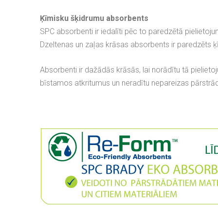
Ķīmisku šķidrumu absorbents
SPC absorbenti ir iedalīti pēc to paredzētā pielietoj
Dzeltenas un zaļas krāsas absorbents ir paredzēts 
Absorbenti ir dažādās krāsās, lai norādītu tā pieliet
bīstamos atkritumus un neradītu nepareizas pārstrā