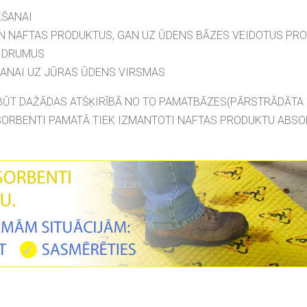
KŠANAI
 NAFTAS PRODUKTUS, GAN UZ ŪDENS BĀZES VEIDOTUS PR
ĶIDRUMUS
ANAI UZ JŪRAS ŪDENS VIRSMAS
T DAŽĀDAS ATŠĶIRĪBĀ NO TO PAMATBĀZES(PĀRSTRĀDĀTA C
SORBENTI PAMATĀ TIEK IZMANTOTI NAFTAS PRODUKTU ABSO