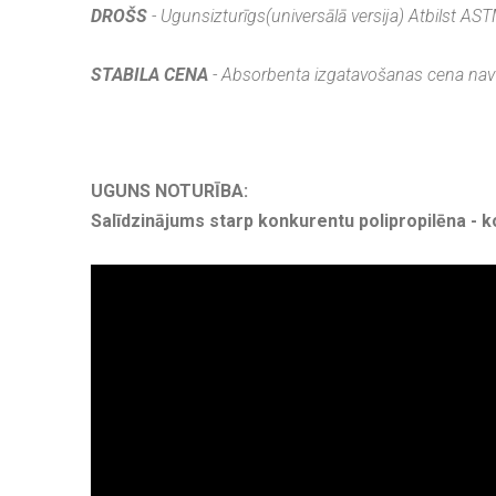
DROŠS
- Ugunsizturīgs(universālā versija) Atbilst A
STABILA CENA
- Absorbenta izgatavošanas cena nav 
UGUNS NOTURĪBA:
Salīdzinājums starp konkurentu polipropilēna -