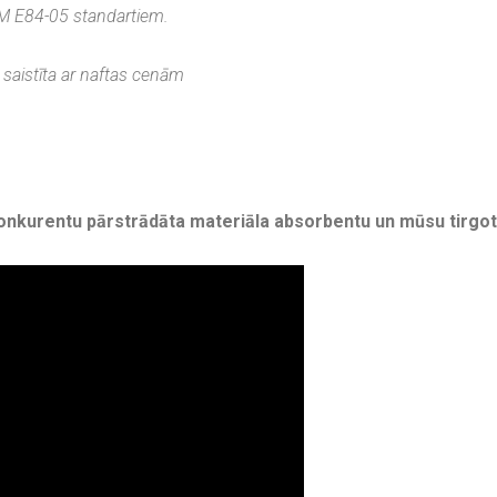
STM E84-05 standartiem.
saistīta ar naftas cenām
 konkurentu pārstrādāta materiāla absorbentu un mūsu tirg