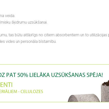
uma veida.
ķīmisku šķidrumu uzsūkšanai.
ojumu, tas būtu atšķirīgs no citiem absorbentiem un to utilizācija
des vides un personāla bīstamību.