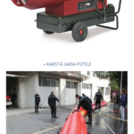
» KARSTĀ GAISA PŪTĒJI