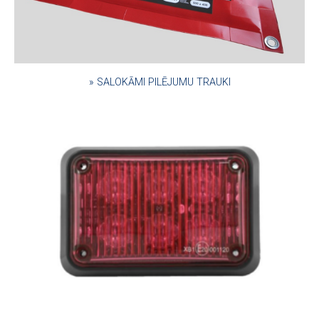
» SALOKĀMI PILĒJUMU TRAUKI