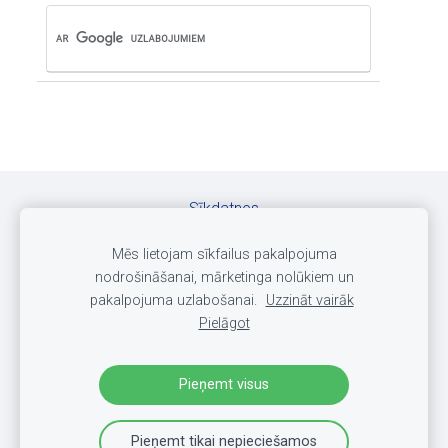
Sīkdatnes
Mēs lietojam sīkfailus pakalpojuma
©
Copyrights / Autortiesības pieder
SIA DELTARS
nodrošināšanai, mārketinga nolūkiem un
pakalpojuma uzlabošanai.
Uzzināt vairāk
Pielāgot
Pieņemt visus
Pieņemt tikai nepieciešamos