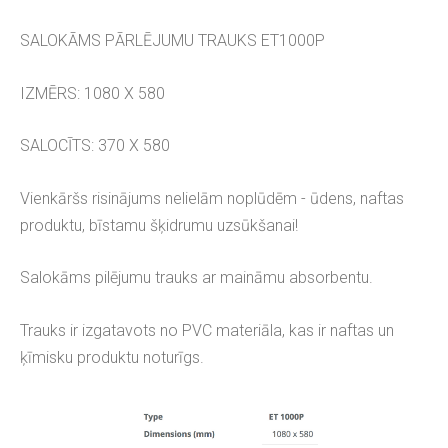
SALOKĀMS PĀRLĒJUMU TRAUKS ET1000P
IZMĒRS: 1080 X 580
SALOCĪTS: 370 X 580
Vienkāršs risinājums nelielām noplūdēm - ūdens, naftas
produktu, bīstamu šķidrumu uzsūkšanai!
Salokāms pilējumu trauks ar maināmu absorbentu.
Trauks ir izgatavots no PVC materiāla, kas ir naftas un
ķīmisku produktu noturīgs.