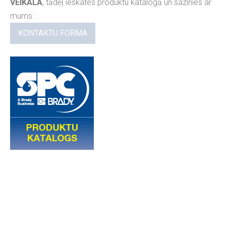
VEIKALĀ
, tādēļ ieskates produktu katalogā un sazinies ar
mums:
KONTAKTU FORMA