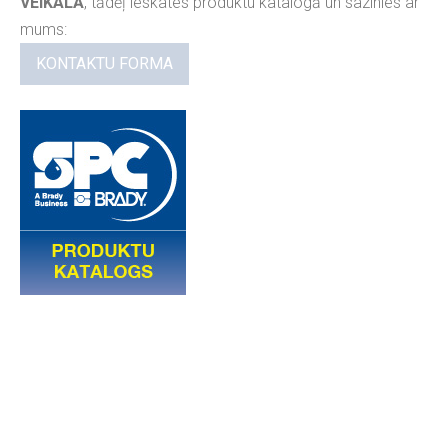
VEIKALĀ
, tādēļ ieskates produktu katalogā un sazinies ar
mums:
KONTAKTU FORMA