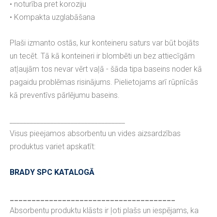
• noturība pret koroziju
• Kompakta uzglabāšana
Plaši izmanto ostās, kur konteineru saturs var būt bojāts
un tecēt. Tā kā konteineri ir blombēti un bez attiecīgām
atļaujām tos nevar vērt vaļā - šāda tipa baseins noder kā
pagaidu problēmas risinājums. Pielietojams arī rūpnīcās
kā preventīvs pārlējumu baseins.
__________________________________
Visus pieejamos absorbentu un vides aizsardzības
produktus variet apskatīt:
BRADY SPC KATALOGĀ
______________________________________
Absorbentu produktu klāsts ir ļoti plašs un iespējams, ka