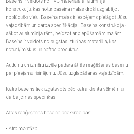
Baseins ir veidots no PVC materiāla ar alumīnija
konstrukciju, kas notur baseina malas droši uzglabājot
noplūdušo vielu. Baseina malas ir iespējams pielāgot Jūsu
vajadzībām un darba specifikācijai. Baseina konstrukcija -
sākot ar alumīnija rāmi, beidzot ar piepūšamām malām.
Baseins ir veidots no augstas izturības materiāla, kas
notur ķīmiskus un naftas produktus.
Audumu un izmēru izvēle padara ātrās reaģēšanas baseinu
par pieejamu risinājumu, Jūsu uzglabāšanas vajadzībām.
Katrs baseins tiek izgatavots pēc katra klienta vēlmēm un
darba jomas specifikas.
Ātrās reaģēšanas baseina priekšrocības:
• Ātra montāža